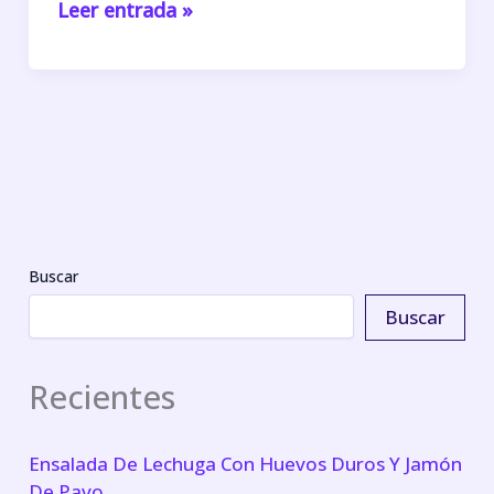
Leer entrada »
Tortilla
saludable
de
berenjena
y
jamón
york
(receta
fácil)
Buscar
Buscar
Recientes
Ensalada De Lechuga Con Huevos Duros Y Jamón
De Pavo