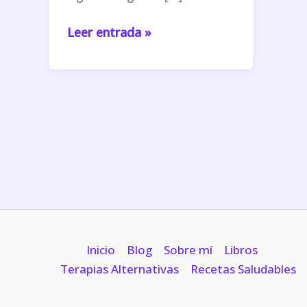
Leer entrada »
Ho’oponopono,
historia
y
origenes
Inicio
Blog
Sobre mí
Libros
Terapias Alternativas
Recetas Saludables