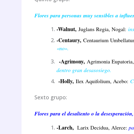
Flores para personas muy sensibles a influen
-Walnut,
Juglans Regia, Nogal:
in
-Centaury,
Centaurium Umbellatu
«no».
-Agrimony,
Agrimonia Eupatoria
dentro gran desasosiego.
-Holly,
Ilex Aquifolium, Acebo:
C
Sexto grupo:
Flores para el desaliento o la desesperación,
-Larch,
Larix Decidua, Alerce:
pa