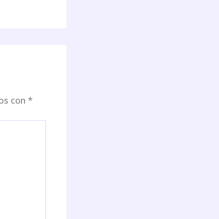
dos con
*