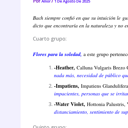
Por
/
Amor
1 De Agosto De 2025
Bach siempre confió en que su intuición le gui
dicto que encontraría en la naturaleza y no 
Cuarto grupo:
Flores para la soledad,
a este grupo pertenece
-Heather,
Calluna Vulgaris Brezo
nada más, necesidad de público que
-Impatiens,
Impatiens Glandulifera
impacientes, personas que se irrit
-Water Violet,
Hottonia Palustris,
distanciamiento, sentimiento de sup
Quinto grupo: