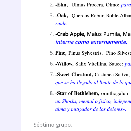
-Elm,
Ulmus Procera, Olmo:
para
-Oak,
Quercus Robur, Roble Alba
rinde.
-Crab Apple,
Malus Pumila, Man
interna como externamente.
Pine,
Pinus Sylvestris, Pino Silves
-Willow,
Salix Vitellina, Sauce:
pa
-Sweet Chestnut,
Castanea Sativa
que se ha llegado al límite de lo 
-Star of Bethlehem,
ornithogalum 
un Shocks, mental o físico, indepe
alma y mitigador de los dolores».
Séptimo grupo: