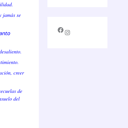
ilidad.
y jamás se
Facebook
Instagram
tanto
desaliento.
ntimiento.
ación, creer
secuelas de
nsuelo del