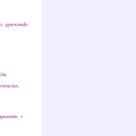
o, ignorando
ión.
riencias,
aparente, y