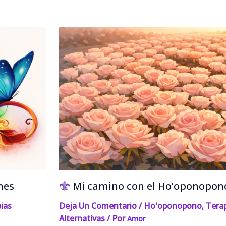
nes
Mi camino con el Ho’oponopon
ias
Deja Un Comentario
/
Ho'oponopono
Tera
,
Alternativas
/ Por
Amor