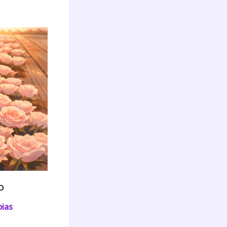
o
pias